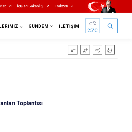
vlet
İçişleri Bakanlığı
Trabzon
LERİMİZ
GÜNDEM
İLETİŞİM
25
°C
Köprübaşı
Maçka
anları Toplantısı
Of
Şalpazarı
Sürmene