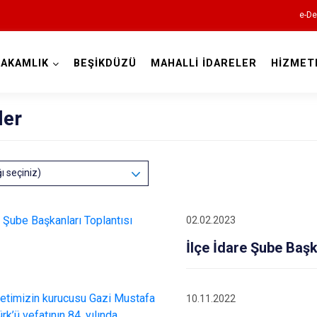
e-De
AKAMLIK
BEŞİKDÜZÜ
MAHALLİ İDARELER
HİZMET
Trabzon
ler
ğı seçiniz)
Akçaabat
02.02.2023
Araklı
İlçe İdare Şube Başk
Arsin
Beşikdüzü
Çarşıbaşı
10.11.2022