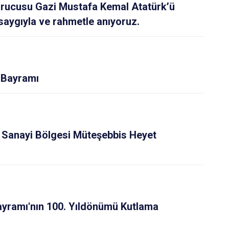
Tonya
urucusu Gazi Mustafa Kemal Atatürk’ü
Vakfıkebir
a saygıyla ve rahmetle anıyoruz.
Yomra
Ortahisar
 Bayramı
 Sanayi Bölgesi Müteşebbis Heyet
yramı'nın 100. Yıldönümü Kutlama