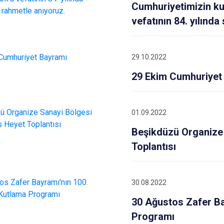
Çaykara
Cumhuriyetimizin k
Dernekpazarı
vefatının 84. yılınd
Düzköy
Hayrat
29.10.2022
29 Ekim Cumhuriyet
01.09.2022
Beşikdüzü Organize
Toplantısı
30.08.2022
30 Ağustos Zafer Ba
Programı